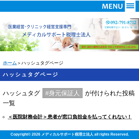
ホーム
＞ハッシュタグページ
ハッシュタグページ
ハッシュタグ
#身元保証人
が付けられた投稿
一覧
＜医院財務会計＞患者が窓口負担金を払ってくれない！
Copyright© 2026 メディカルサポート税理士法人 all rights Reserved.