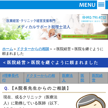
ホーム
＞
ドクターからの相談
＞＜医院経営＞医院を継ぐように
頼まれました
＜医院経営＞医院を継ぐように頼まれました
#理事長代
ドクターからの相
医療法
医
医院経
行
談
人
院
営
Ｑ.
【A院長先生からのご相談】
現在、或るクリニック（医療法
人）に勤務している医師（以下、