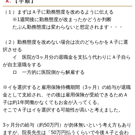
Ａ.
【手順】
（１）まずはＡ子に勤務態度を改めるように伝える
※1週間後に勤務態度が改まったかどうか判断
たぶん勤務態度は変わらないと想定されます・・・
（２）勤務態度を改めない場合は次のどちらかをＡ子に選
択させる
イ 医院が3ヶ月分の退職金を支払う代わりにＡ子自ら
が自主退職をする
ロ 一方的に医院側から解雇する
※イを選択すると雇用保険待機期間（3ヶ月）の給与が退職
金として支給され、その後は雇用保険が受給できるためＡ
子は約1年間働かなくてもお金が入ってくる。
そこでＡ子はイを選択する可能性が高いと考えました。
3ヶ月分の給与（約50万円）が勿体無いという考え方もあり
ますが、院長先生は「50万円払うくらいで今後Ａ子と会わ