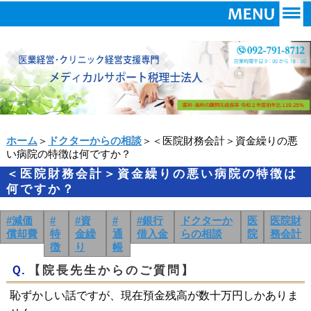
ホーム
＞
ドクターからの相談
＞＜医院財務会計＞資金繰りの悪
い病院の特徴は何ですか？
＜医院財務会計＞資金繰りの悪い病院の特徴は
何ですか？
#減価
#
#資
#
#銀行
ドクターか
医
医院財
償却費
特
金繰
通
借入金
らの相談
院
務会計
徴
り
帳
Ｑ.
【院長先生からのご質問】
恥ずかしい話ですが、現在預金残高が数十万円しかありま