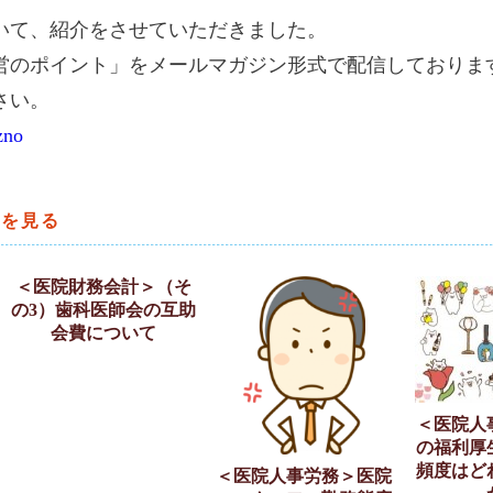
いて、紹介をさせていただきました。
営のポイント」をメールマガジン形式で配信しておりま
さい。
zno
談を見る
＜医院財務会計＞（そ
の3）歯科医師会の互助
会費について
＜医院人
の福利厚
頻度はど
＜医院人事労務＞医院