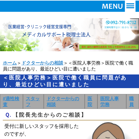
ホーム
＞
ドクターからの相談
＞＜医院人事労務＞医院で働く職
員に問題があり、最近ひどい目に遭いました
＜医院人事労務＞医院で働く職員に問題があ
り、最近ひどい目に遭いました
#適性検
スタッ
ドクターからの
医
医院人事
職
査
フ
相談
院
労務
員
Ｑ.
【院長先生からのご相談】
受付に新しいスタッフを採用した
のですが、